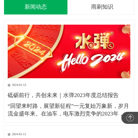
新闻动态
雨刷知识
2024-01-13
砥砺前行，共创未来｜水弹2023年度总结报告
​“​​回望来时路，展望新征程”​​一元复始万象新，岁月​
流金盛年来。在油车，电车激烈竞争的2023年，水
弹镀膜雨刮作为刚需的汽配产品持续服务于本田，
别克，雪佛兰，凯迪拉克，铃木，马自达，丰田，
2024-01-11
荣威，领跑，小鹏，极氪，吉利，高合，比亚迪等