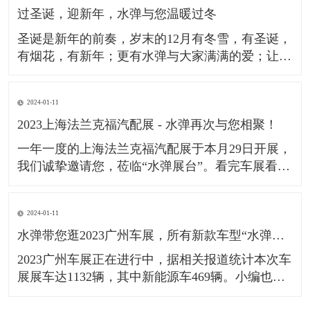
过圣诞，迎新年，水弹与您温暖过冬
多个汽车品牌；成功通过了德系GMW及日系JIS的
检测标准。让更
​圣诞是新年的前奏，岁末的12月有冬雪，有圣诞，
有烟花，有新年；更有水弹与大家满满的爱；​让我
们欢度圣诞2023，迎接新年2024，一起成为更好的
我们！​祝广大车友在新的一年，心之所向，行之所
2024-01-11
往。​
2023上海法兰克福汽配展 - 水弹再次与您相聚！
一年一度的上海法兰克福汽配展于本月29日开展，
我们诚挚邀请您，莅临“水弹展台”。​看完车展看汽
配，Automechanika Shanghai作为全球极具影响力
的汽配行业展览会，一直备受国内外人士的关注。
2024-01-11
本次展会已是＂水弹＂受邀出展的第9年，此次水
水弹带您逛2023广州车展，所有新款车型“水弹镀膜雨刮”均可适配。
弹也将聚焦展会主题“技术•创新•趋势”，为大家更
好地
​2023广州车展正在进行中，据相关报道统计本次车
展展车达1132辆，其中新能源车469辆。小编也第
一时间来到现场，了解更多新款车型的雨刮适配情