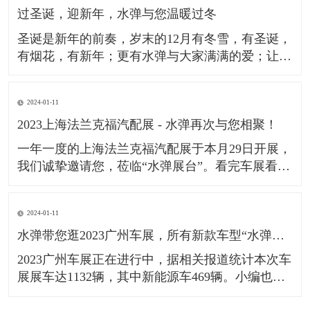
过圣诞，迎新年，水弹与您温暖过冬
多个汽车品牌；成功通过了德系GMW及日系JIS的
检测标准。让更
​圣诞是新年的前奏，岁末的12月有冬雪，有圣诞，
有烟花，有新年；更有水弹与大家满满的爱；​让我
们欢度圣诞2023，迎接新年2024，一起成为更好的
我们！​祝广大车友在新的一年，心之所向，行之所
2024-01-11
往。​
2023上海法兰克福汽配展 - 水弹再次与您相聚！
一年一度的上海法兰克福汽配展于本月29日开展，
我们诚挚邀请您，莅临“水弹展台”。​看完车展看汽
配，Automechanika Shanghai作为全球极具影响力
的汽配行业展览会，一直备受国内外人士的关注。
2024-01-11
本次展会已是＂水弹＂受邀出展的第9年，此次水
水弹带您逛2023广州车展，所有新款车型“水弹镀膜雨刮”均可适配。
弹也将聚焦展会主题“技术•创新•趋势”，为大家更
好地
​2023广州车展正在进行中，据相关报道统计本次车
展展车达1132辆，其中新能源车469辆。小编也第
一时间来到现场，了解更多新款车型的雨刮适配情