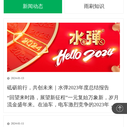
新闻动态
雨刷知识
2024-01-13
砥砺前行，共创未来｜水弹2023年度总结报告
​“​​回望来时路，展望新征程”​​一元复始万象新，岁月​
流金盛年来。在油车，电车激烈竞争的2023年，水
弹镀膜雨刮作为刚需的汽配产品持续服务于本田，
别克，雪佛兰，凯迪拉克，铃木，马自达，丰田，
2024-01-11
荣威，领跑，小鹏，极氪，吉利，高合，比亚迪等