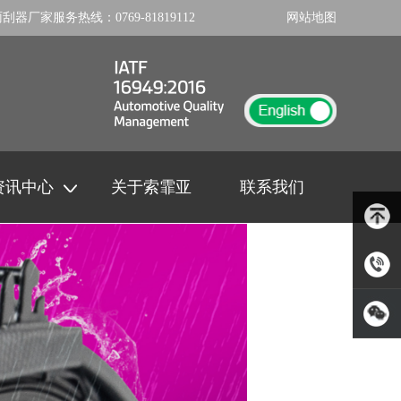
雨刮器厂家
服务热线：
0769-81819112
网站地图
资讯中心
关于索霏亚
联系我们
岳先
生：131-
扫一扫