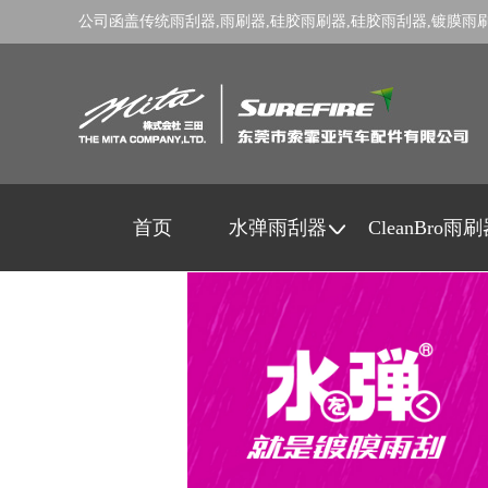
公司函盖传统
雨刮器
,
雨刷器
,
硅胶雨刷器
,
硅胶雨刮器
,
镀膜雨
首页
水弹雨刮器
CleanBro雨