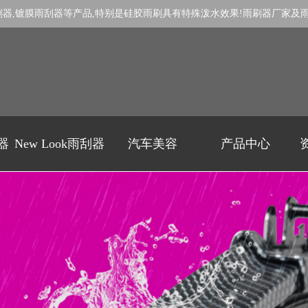
刷器
,
镀膜雨刮器
等产品,特别是
硅胶雨刷
具有特殊泼水效果!
雨刷器厂家
及
刷器
New Look雨刮器
汽车美容
产品中心