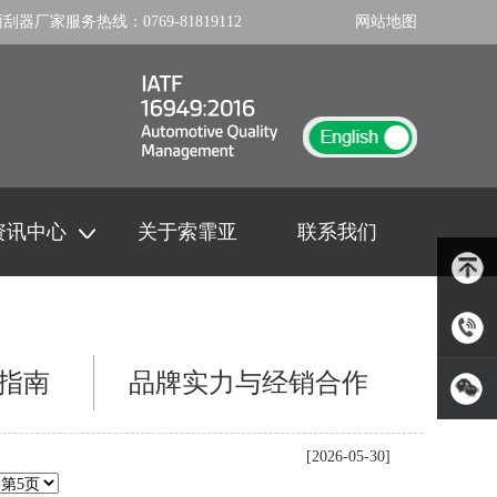
雨刮器厂家
服务热线：
0769-81819112
网站地图
资讯中心
关于索霏亚
联系我们
指南
品牌实力与经销合作
岳先
生：131-
扫一扫
[2026-05-30]