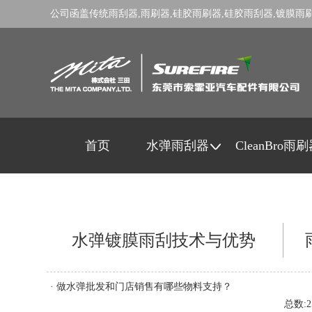
公司函盖传统
雨刮器
,
雨刷器
,
硅胶雨刷器
,
硅胶雨刮器
,
镀膜雨
首页
水弹雨刮器
CleanBro雨
水弹镀膜雨刮技术与优势
·
做水弹批发和门店销售有哪些物料支持？
总数:2