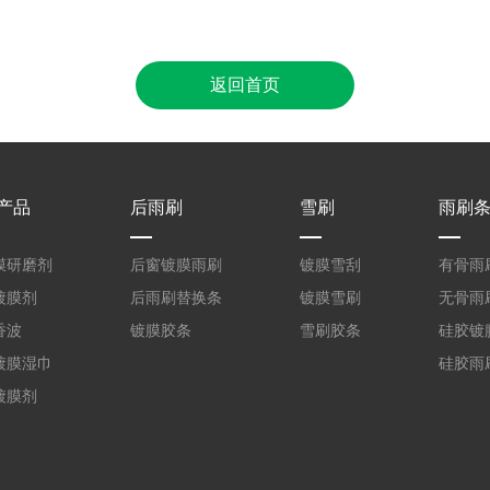
返回首页
产品
后雨刷
雪刷
雨刷
膜研磨剂
后窗镀膜雨刷
镀膜雪刮
有骨雨
镀膜剂
后雨刷替换条
镀膜雪刷
无骨雨
香波
镀膜胶条
雪刷胶条
硅胶镀
镀膜湿巾
硅胶雨
镀膜剂