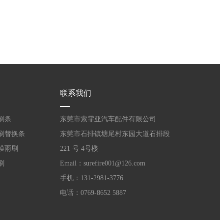
2981-
联系我
3776
们
条
联系我们
刷条
东莞市索霏亚汽车配件有限公司
刷替换条
东莞市石排镇塘尾村东园大道石排段
膜雨刷
221 号 4号楼
刷
Email：surefire001@126.com
手机：131-2981-3776
电话：0769-8652 5887