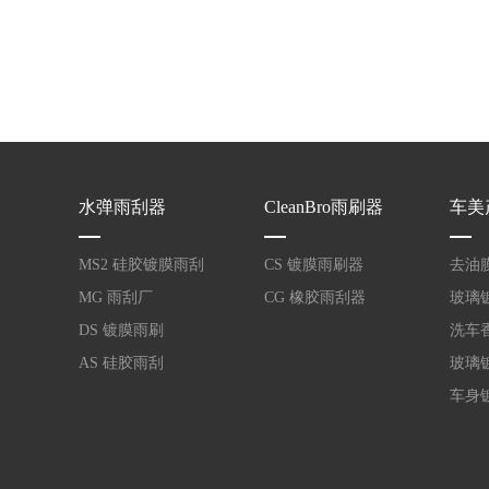
水弹雨刮器
CleanBro雨刷器
车美
MS2 硅胶镀膜雨刮
CS 镀膜雨刷器
去油
MG 雨刮厂
CG 橡胶雨刮器
玻璃
DS 镀膜雨刷
洗车
AS 硅胶雨刮
玻璃
车身