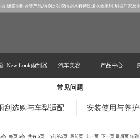
刷器
,
镀膜雨刮器
等产品,特别是
硅胶雨刷
具有特殊泼水效果!
雨刷器厂家
及
刷器
New Look雨刮器
汽车美容
产品中心
常见问题
雨刮选购与车型适配
安装使用与养护
5条 每页:6条 共有:5页 | 当前第5页
最前页
上一页
下一页 最后页 转到