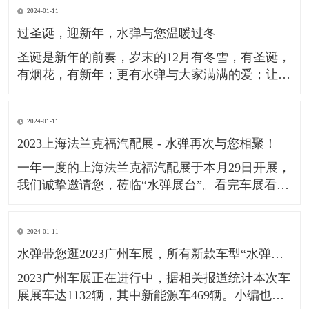
2024-01-11
荣威，领跑，小鹏，极氪，吉利，高合，比亚迪等
过圣诞，迎新年，水弹与您温暖过冬
多个汽车品牌；成功通过了德系GMW及日系JIS的
检测标准。让更
​圣诞是新年的前奏，岁末的12月有冬雪，有圣诞，
有烟花，有新年；更有水弹与大家满满的爱；​让我
们欢度圣诞2023，迎接新年2024，一起成为更好的
我们！​祝广大车友在新的一年，心之所向，行之所
2024-01-11
往。​
2023上海法兰克福汽配展 - 水弹再次与您相聚！
一年一度的上海法兰克福汽配展于本月29日开展，
我们诚挚邀请您，莅临“水弹展台”。​看完车展看汽
配，Automechanika Shanghai作为全球极具影响力
的汽配行业展览会，一直备受国内外人士的关注。
2024-01-11
本次展会已是＂水弹＂受邀出展的第9年，此次水
水弹带您逛2023广州车展，所有新款车型“水弹镀膜雨刮”均可适配。
弹也将聚焦展会主题“技术•创新•趋势”，为大家更
好地
​2023广州车展正在进行中，据相关报道统计本次车
展展车达1132辆，其中新能源车469辆。小编也第