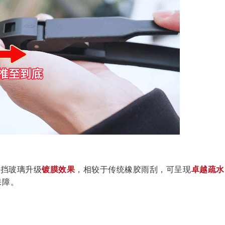
前挡玻璃升级
镀膜效果
，相较于传统橡胶雨刮，可呈现
卓越疏水
保障。