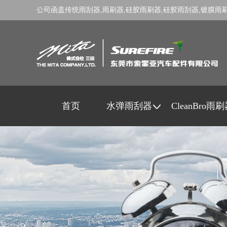
公司函盖传统
雨刮器
,
雨刷器
,
硅胶雨刷器
,
硅胶雨刮器
,
镀膜雨
首页
水弹雨刮器
CleanBro雨