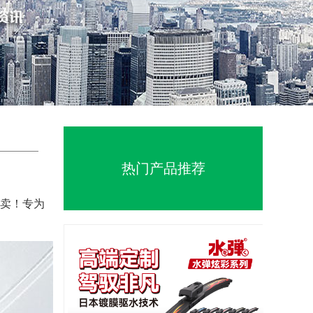
2981-
联系我
3776
们
热门产品推荐
卖！专为