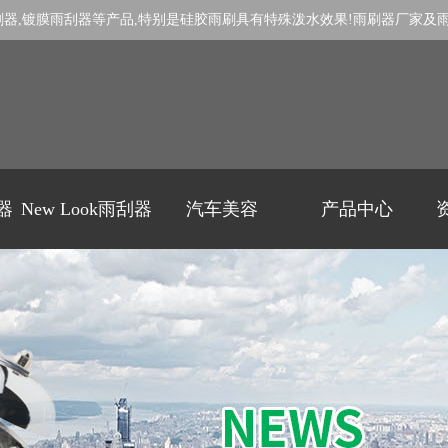
刷器
,
镀膜雨刮器
等产品,特别是
硅胶雨刷
具有特殊泼水效果!
雨刷器厂家
及
刷器
New Look雨刮器
汽车美容
产品中心