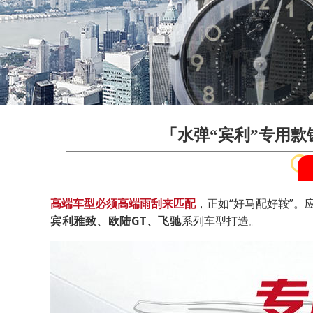
「水弹“宾利”专用款
高端车型必须高端雨刮来匹配
，正如“好马配好鞍”。
宾利雅致、欧陆GT、飞驰
系列车型打造。