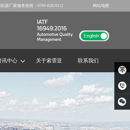
雨刮器厂家
服务热线：
0769-81819112
网站地图
资讯中心
关于索霏亚
联系我们
岳先
生：131-
扫一扫