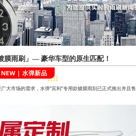
镀膜雨刷」— 豪华车型的原生匹配！
NEW | 水弹新品
应广大市场的需求，
水弹“宾利”专用款
镀膜雨刮
已正式推出并且售