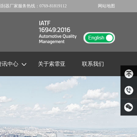
雨刮器厂家
服务热线：
0769-81819112
网站地图
资讯中心
关于索霏亚
联系我们
岳先
生：131-
扫一扫