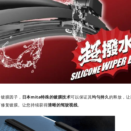
了镀膜因子，
日本mita特殊的镀膜技术
可以保证其
均匀持久
的释放，让
可修复镀膜。让您持续获得
清晰的驾驶视线
。