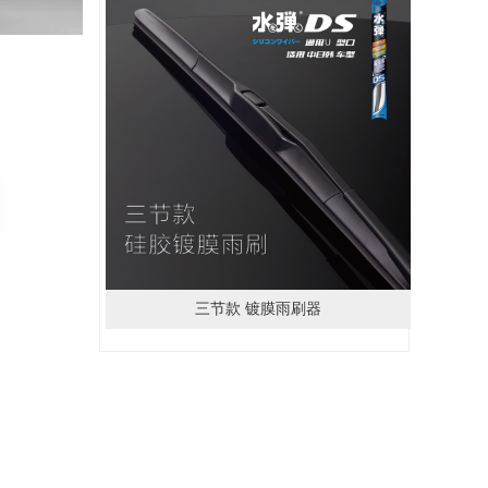
三节款 镀膜雨刷器