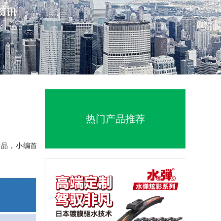
2981-
联系我
3776
们
热门产品推荐
产品，小编首