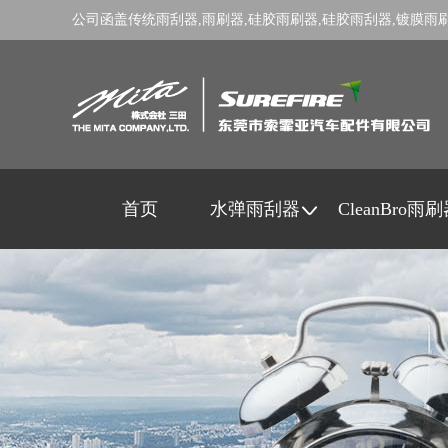
公司函盖传统
雨刮器
,
雨刷器
,
硅胶雨刷器
,
硅胶雨刮器
,
镀膜雨
首页
水弹雨刮器
CleanBro雨