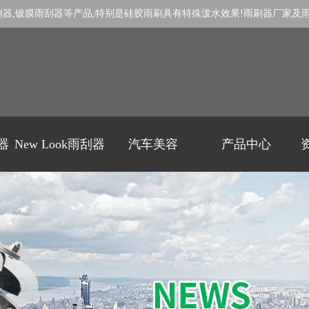
刷器
,
镀膜雨刮器
等产品,特别是
硅胶雨刷
具有特殊泼水效果!
雨刷器厂家
及
刷器
New Look雨刮器
汽车美容
产品中心