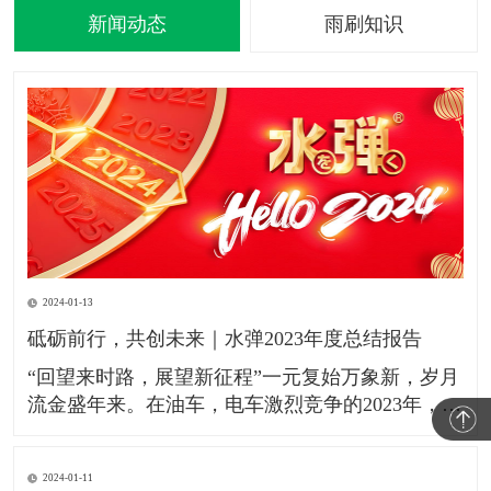
新闻动态
雨刷知识
2024-01-13
砥砺前行，共创未来｜水弹2023年度总结报告
​“​​回望来时路，展望新征程”​​一元复始万象新，岁月​
流金盛年来。在油车，电车激烈竞争的2023年，水
弹镀膜雨刮作为刚需的汽配产品持续服务于本田，
别克，雪佛兰，凯迪拉克，铃木，马自达，丰田，
2024-01-11
荣威，领跑，小鹏，极氪，吉利，高合，比亚迪等