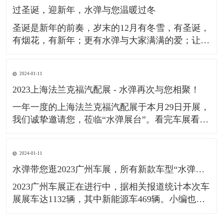
过圣诞，迎新年，水弹与您温暖过冬
多个汽车品牌；成功通过了德系GMW及日系JIS的
检测标准。让更
​圣诞是新年的前奏，岁末的12月有冬雪，有圣诞，
有烟花，有新年；更有水弹与大家满满的爱；​让我
们欢度圣诞2023，迎接新年2024，一起成为更好的
我们！​祝广大车友在新的一年，心之所向，行之所
2024-01-11
往。​
2023上海法兰克福汽配展 - 水弹再次与您相聚！
一年一度的上海法兰克福汽配展于本月29日开展，
我们诚挚邀请您，莅临“水弹展台”。​看完车展看汽
配，Automechanika Shanghai作为全球极具影响力
的汽配行业展览会，一直备受国内外人士的关注。
2024-01-11
本次展会已是＂水弹＂受邀出展的第9年，此次水
水弹带您逛2023广州车展，所有新款车型“水弹镀膜雨刮”均可适配。
弹也将聚焦展会主题“技术•创新•趋势”，为大家更
好地
​2023广州车展正在进行中，据相关报道统计本次车
展展车达1132辆，其中新能源车469辆。小编也第
一时间来到现场，了解更多新款车型的雨刮适配情