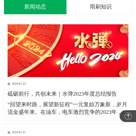
新闻动态
雨刷知识
2024-01-13
砥砺前行，共创未来｜水弹2023年度总结报告
​“​​回望来时路，展望新征程”​​一元复始万象新，岁月​
流金盛年来。在油车，电车激烈竞争的2023年，水
弹镀膜雨刮作为刚需的汽配产品持续服务于本田，
别克，雪佛兰，凯迪拉克，铃木，马自达，丰田，
2024-01-11
荣威，领跑，小鹏，极氪，吉利，高合，比亚迪等