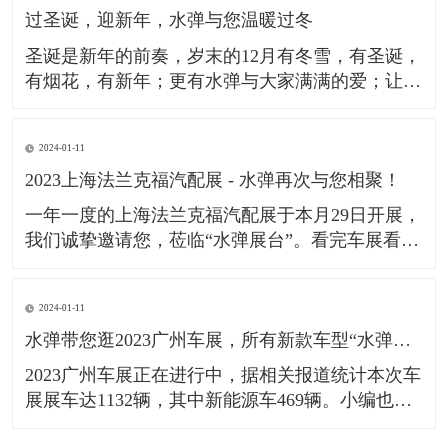
过圣诞，迎新年，水弹与您温暖过冬
多个汽车品牌；成功通过了德系GMW及日系JIS的
检测标准。让更
​圣诞是新年的前奏，岁末的12月有冬雪，有圣诞，
有烟花，有新年；更有水弹与大家满满的爱；​让我
们欢度圣诞2023，迎接新年2024，一起成为更好的
我们！​祝广大车友在新的一年，心之所向，行之所
2024-01-11
往。​
2023上海法兰克福汽配展 - 水弹再次与您相聚！
一年一度的上海法兰克福汽配展于本月29日开展，
我们诚挚邀请您，莅临“水弹展台”。​看完车展看汽
配，Automechanika Shanghai作为全球极具影响力
的汽配行业展览会，一直备受国内外人士的关注。
2024-01-11
本次展会已是＂水弹＂受邀出展的第9年，此次水
水弹带您逛2023广州车展，所有新款车型“水弹镀膜雨刮”均可适配。
弹也将聚焦展会主题“技术•创新•趋势”，为大家更
好地
​2023广州车展正在进行中，据相关报道统计本次车
展展车达1132辆，其中新能源车469辆。小编也第
一时间来到现场，了解更多新款车型的雨刮适配情